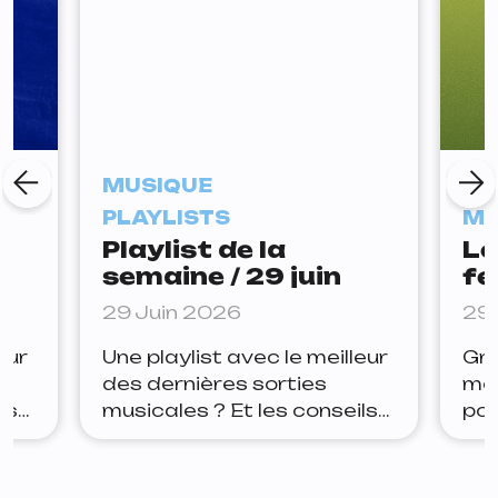
MUSIQUE
AG
PLAYLISTS
MU
Playlist de la
Le
semaine / 29 juin
fe
ce
29 Juin 2026
29 
eur
Une playlist avec le meilleur
Gro
des dernières sorties
mei
ls
musicales ? Et les conseils
pou
ter
de la rédaction pour rester
Gen
à jour ? Lets go. Arthur Joe
div
e
la panic — tudum Depuis
tou