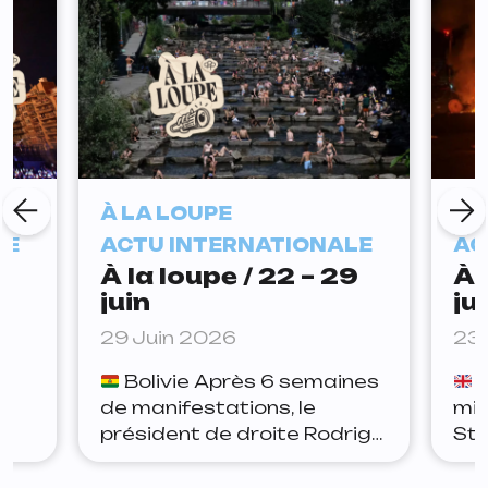
À LA LOUPE
À 
LE
ACTU INTERNATIONALE
AC
À la loupe / 22 – 29
À 
juin
ju
29 Juin 2026
23 
Bolivie Après 6 semaines
R
de manifestations, le
min
président de droite Rodrigo
Sta
se
Paz a signé un accord avec
dém
le principal syndicat du
dép