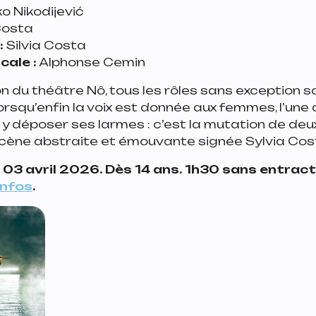
o Nikodijević
Costa
:
Silvia Costa
cale :
Alphonse Cemin
on du théâtre Nô, tous les rôles sans exception s
squ’enfin la voix est donnée aux femmes, l’une d
r y déposer ses larmes : c’est la mutation de deu
scène abstraite et émouvante signée Sylvia Cos
03 avril 2026. Dès 14 ans. 1h30 sans entract
infos
.