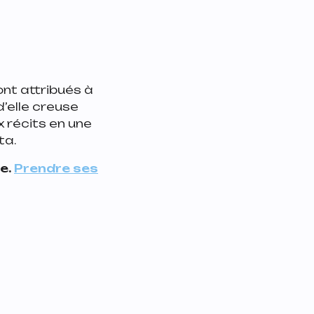
ont attribués à
’elle creuse
x récits en une
ta.
e.
Prendre ses