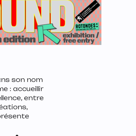
dans son nom
e : accueillir
llence, entre
éations,
 présente