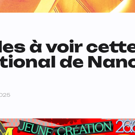
es à voir cett
tional de Nanc
2025