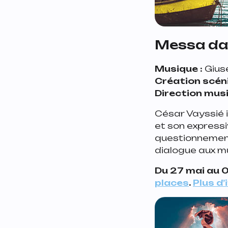
Messa da
Musique :
Gius
Création scéni
Direction musi
César Vayssié 
et son expressiv
questionnement
dialogue aux mu
Du 27 mai au 0
places
.
Plus d’