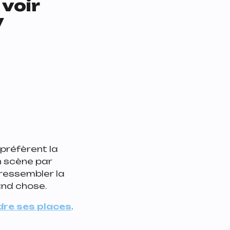
 voir
y
préfèrent la
n scène par
 ressembler la
and chose.
dre ses places
.