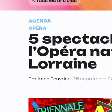
< Tous les articles
AGENDA
OPÉRA
5 spectacl
l’Opéra na
Lorraine
Par
Irène Feuvrier
25 septembre 