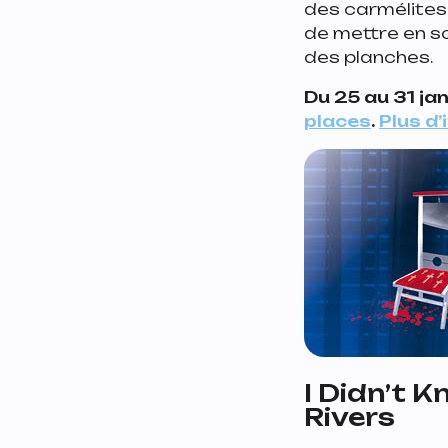
des carmélites g
de mettre en sc
des planches.
Du 25 au 31 ja
places
.
Plus d’
I Didn’t 
Rivers