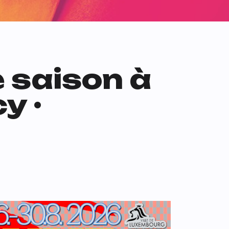
e saison à
y ·