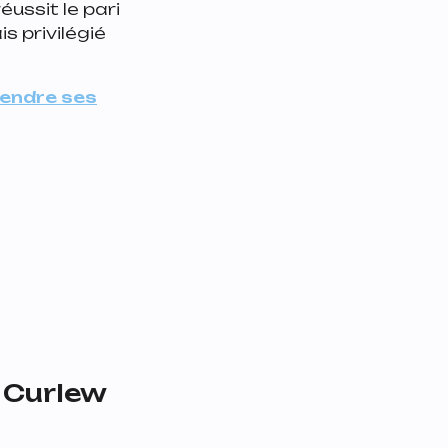
éussit le pari
s privilégié
endre ses
/ Curlew