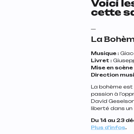
Voici le
cette s
__
La Bohè
Musique :
Giac
Livret :
Giuseppe
Mise en scène 
Direction musi
La bohème est c
passion à l’op
David Geselson 
liberté dans un
Du 14 au 23 d
Plus d’infos
.