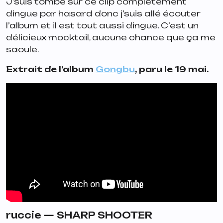
J’suis tombé sur ce clip complètement
dingue par hasard donc j’suis allé écouter
l’album et il est tout aussi dingue. C’est un
délicieux mocktail, aucune chance que ça me
saoule.
Extrait de l’album
Gongbu
, paru le 19 mai.
ruccie —
SHARP SHOOTER