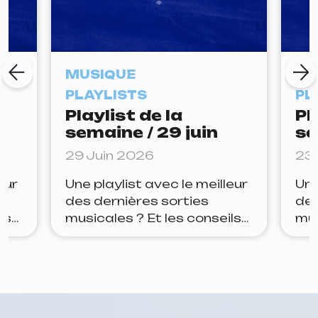
MUSIQUE
MU
PLAYLISTS
PL
Playlist de la
Pl
semaine / 29 juin
se
29 Juin 2026
23 
eur
Une playlist avec le meilleur
Une
des dernières sorties
des
ls
musicales ? Et les conseils
mus
ter
de la rédaction pour rester
de 
Yoa
à jour ? Lets go. Arthur Joe
à j
ue
la panic — tudum Depuis
Jan
quelques semaines, Joe la
est
ait
panic teasait ce nouveau
apr