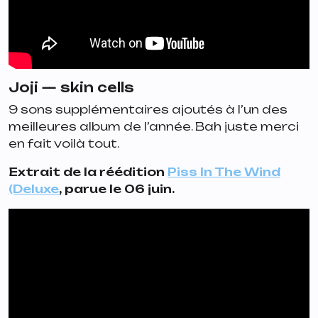
Joji —
skin cells
9 sons supplémentaires ajoutés à l’un des
meilleures album de l’année. Bah juste merci
en fait voilà tout.
Extrait de la réédition
Piss In The Wind
(Deluxe
, parue le 06 juin.