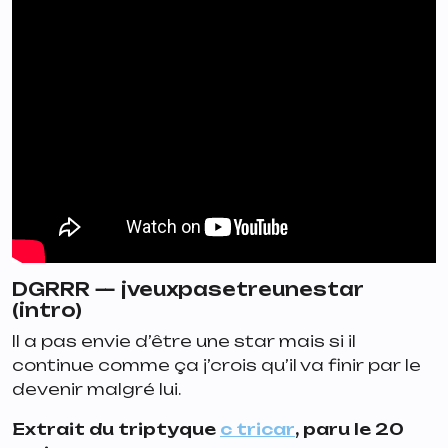
DGRRR —
jveuxpasetreunestar
(intro)
Il a pas envie d’être une star mais si il
continue comme ça j’crois qu’il va finir par le
devenir malgré lui.
Extrait du triptyque
c tricar
, paru le 20