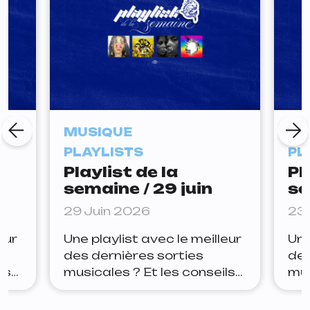
MUSIQUE
MU
PLAYLISTS
PL
Playlist de la
Pl
semaine / 29 juin
se
29 Juin 2026
23 
eur
Une playlist avec le meilleur
Une
des dernières sorties
des
ls
musicales ? Et les conseils
mus
ter
de la rédaction pour rester
de 
Yoa
à jour ? Lets go. Arthur Joe
à j