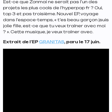
Est-ce que Zonmai ne serait pas l’un des
projets les plus cools de l’hyperpop fr ? Oui,
top 3 et pas troisième. Nouvel EP, voyage
dans l’espace-temps,
« t’es beau garçon jsuis
jolie fille, est-ce que tu veux traîner avec moi
? »
. Cette musique, je veux traîner avec.
Extrait de l’EP
GRANITAS
, paru le 17 juin.