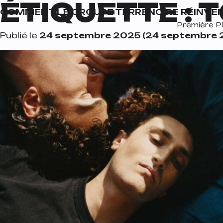
ÉTIQUETTE :
T
Passer au contenu
COMMENT LE GROUPE TERRENOIRE RÉINVEN
Navigation principale
Première Pl
Publié le
24 septembre 2025
(24 septembre 