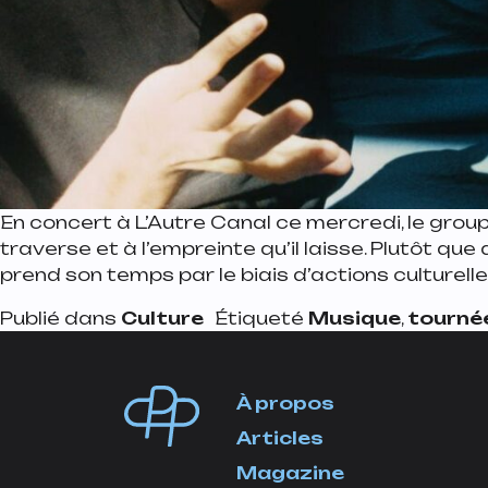
En concert à L’Autre Canal ce mercredi, le group
traverse et à l’empreinte qu’il laisse. Plutôt que
prend son temps par le biais d’actions culturell
Publié dans
Culture
Étiqueté
Musique
,
tourné
À propos
Articles
Magazine