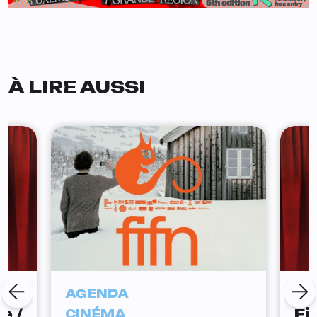
À LIRE AUSSI
AGENDA
CI
e /
Fi
CINÉMA