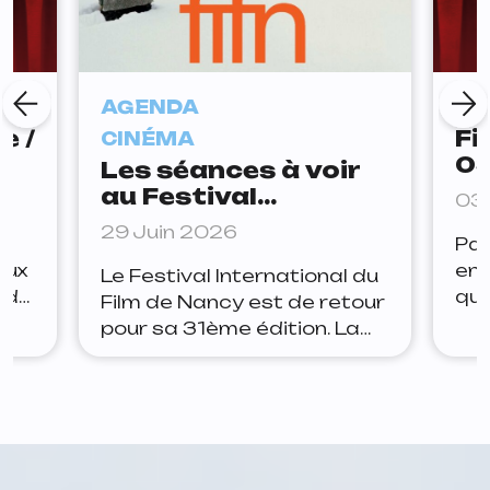
AGENDA
CI
e /
Fi
CINÉMA
03
Les séances à voir
au Festival
03 
International du
29 Juin 2026
is
Par
Film de Nancy (FIFN)
eux
en 
Le Festival International du
 de
qu
Film de Nancy est de retour
les
ne 
pour sa 31ème édition. La
ind
Tchéquie sera mise à
u
pro
l’honneur. Pendant plus
pro
d’une semaine, de très
urné
pas
nombreuses projections
 de
cri
sont proposées, donc on a
Eye
d’a
sélectionné pour vous une