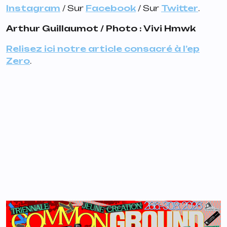
Instagram
/ Sur
Facebook
/ Sur
Twitter
.
Arthur Guillaumot / Photo : Vivi Hmwk
Relisez ici notre article consacré à l’ep
Zero
.