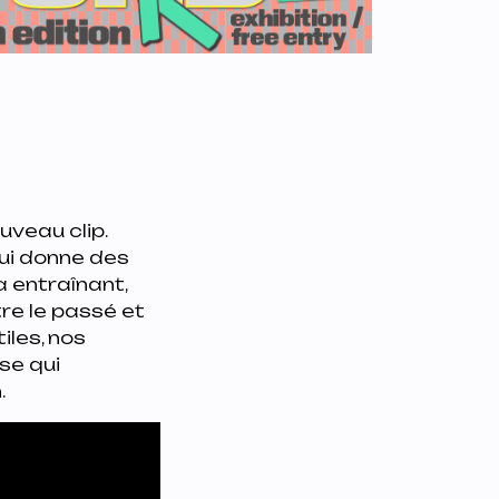
ouveau clip.
qui donne des
a entraînant,
re le passé et
tiles, nos
se qui
.