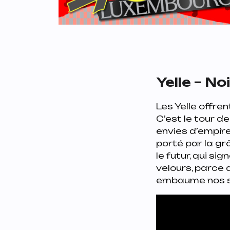
Yelle – No
Les Yelle offren
C’est le tour d
envies d’empire
porté par la gr
le futur, qui sig
velours, parce 
embaume nos sa