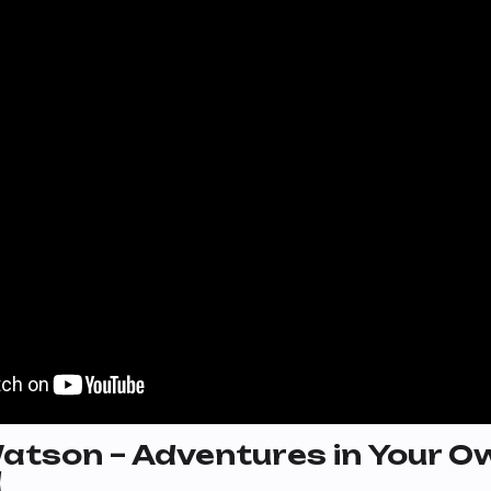
atson – Adventures in Your O
d