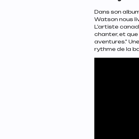
Dans son albu
Watson nous li
L’artiste canadi
chanter, et que
aventures.”
Une 
rythme de la ba