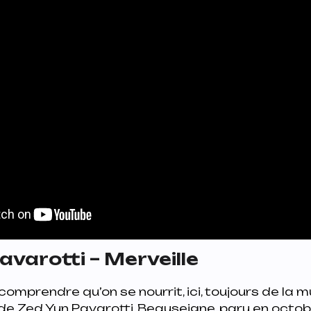
avarotti – Merveille
 comprendre qu’on se nourrit, ici, toujours de la 
de Zed Yun Pavarotti,
Beauseigne
, paru en octob