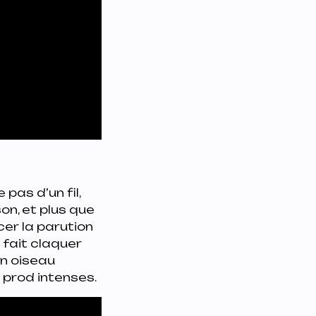
pas d’un fil,
on, et plus que
cer la parution
h fait claquer
un oiseau
e prod intenses.