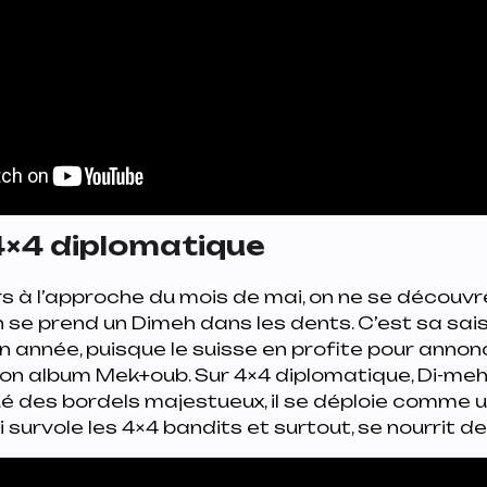
4×4 diplomatique
à l’approche du mois de mai, on ne se découvre 
 se prend un Dimeh dans les dents. C’est sa sais
on année, puisque le suisse en profite pour annon
son album
Mek+oub
. Sur
4×4 diplomatique
, Di-me
ué des bordels majestueux, il se déploie comme 
 survole les 4×4 bandits et surtout, se nourrit d