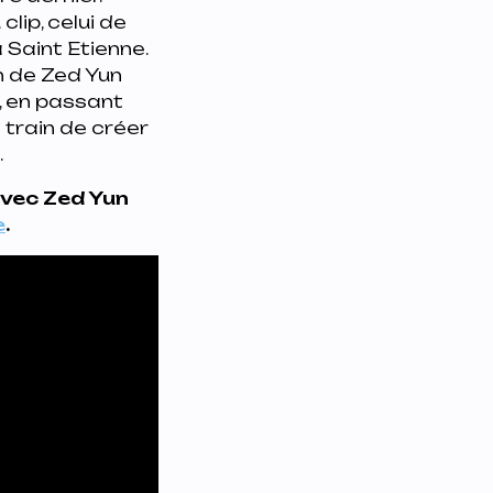
clip, celui de
 Saint Etienne.
n de Zed Yun
, en passant
n train de créer
.
avec Zed Yun
e
.