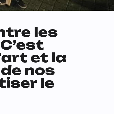
tre les
 C’est
art et la
 de nos
tiser le