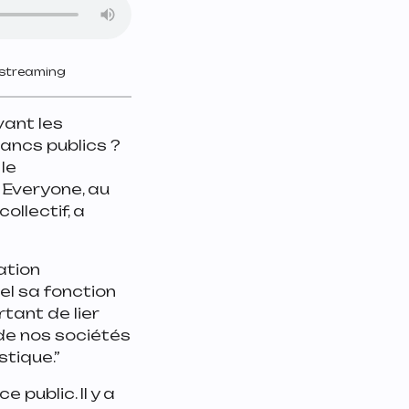
 streaming
vant les
ancs publics ?
 le
r Everyone, au
ollectif, a
ation
el sa fonction
rtant de lier
 de nos sociétés
stique.”
 public. Il y a