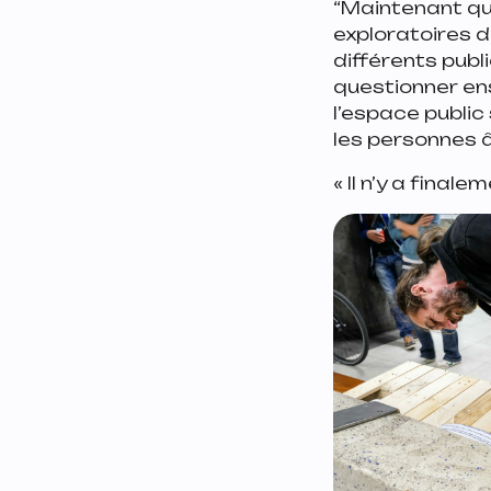
“Maintenant qu
exploratoires da
différents publ
questionner en
l’espace public 
les personnes â
«
Il n’y a final