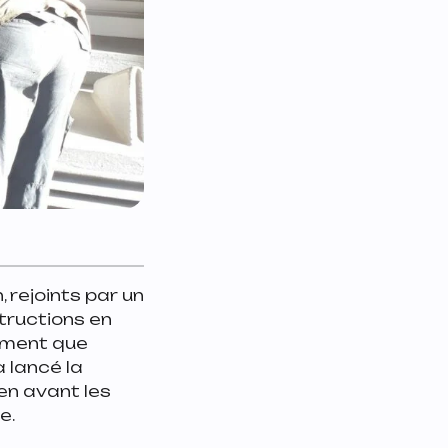
 rejoints par un
structions en
sement que
a lancé la
en avant les
e.