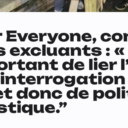
 Everyone, con
s excluants : «
tant de lier l’
l’interrogation
t donc de poli
stique.”