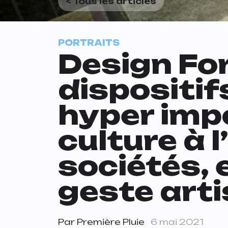
< Tous les articles
PORTRAITS
Design For
dispositif
hyper impor
culture à 
sociétés, e
geste arti
Par
Première Pluie
6 mai 2021