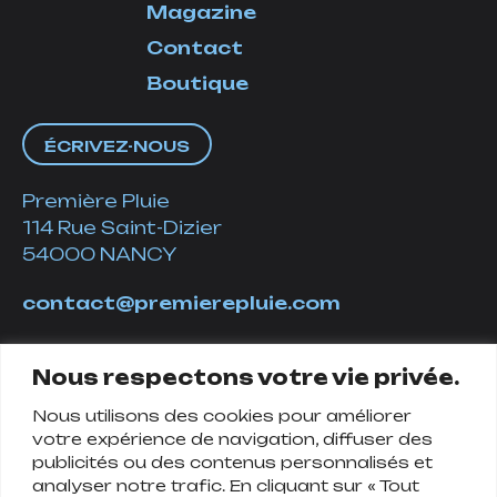
Magazine
Contact
Boutique
ÉCRIVEZ-NOUS
Première Pluie
114 Rue Saint-Dizier
54000 NANCY
contact@premierepluie.com
06 51 14 01 19
Nous respectons votre vie privée.
Nous utilisons des cookies pour améliorer
Suivez-nous
votre expérience de navigation, diffuser des
publicités ou des contenus personnalisés et
analyser notre trafic. En cliquant sur « Tout