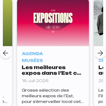
AGENDA
AG
MUSÉES
CI
Les meilleures
Le
expos dans l’Est cet
au
été
In
16 Juil 2026
29 
Fi
Grosse sélection des
Le 
t,
meilleurs expos de l’Est,
Fil
té.
pour s’émerveiller local cet
pou