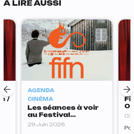
À LIRE AUSSI
AGENDA
CI
e /
Fi
CINÉMA
03
Les séances à voir
au Festival
03 
International du
29 Juin 2026
is
Par
Film de Nancy (FIFN)