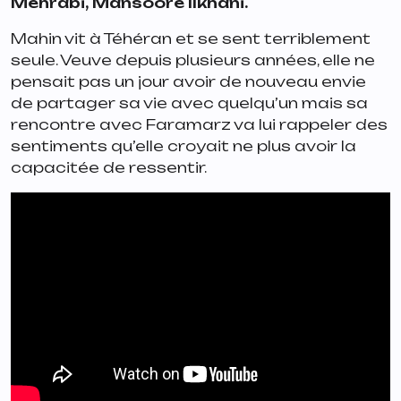
Mehrabi, Mansoore Ilkhani.
Mahin vit à Téhéran et se sent terriblement
seule. Veuve depuis plusieurs années, elle ne
pensait pas un jour avoir de nouveau envie
de partager sa vie avec quelqu’un mais sa
rencontre avec Faramarz va lui rappeler des
sentiments qu’elle croyait ne plus avoir la
capacitée de ressentir.