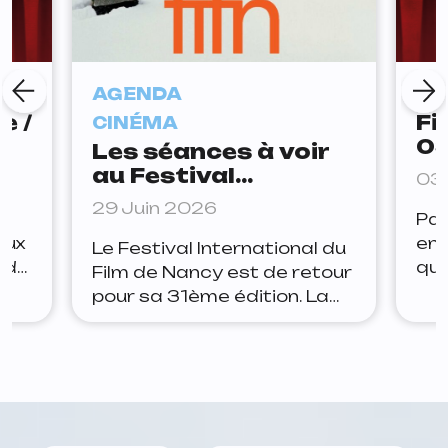
AGENDA
CI
e /
Fi
CINÉMA
03
Les séances à voir
au Festival
03 
International du
29 Juin 2026
is
Par
Film de Nancy (FIFN)
eux
en 
Le Festival International du
 de
qu
Film de Nancy est de retour
les
ne 
pour sa 31ème édition. La
ind
Tchéquie sera mise à
u
pro
l’honneur. Pendant plus
pro
d’une semaine, de très
urné
pas
nombreuses projections
 de
cri
sont proposées, donc on a
Eye
d’a
sélectionné pour vous une