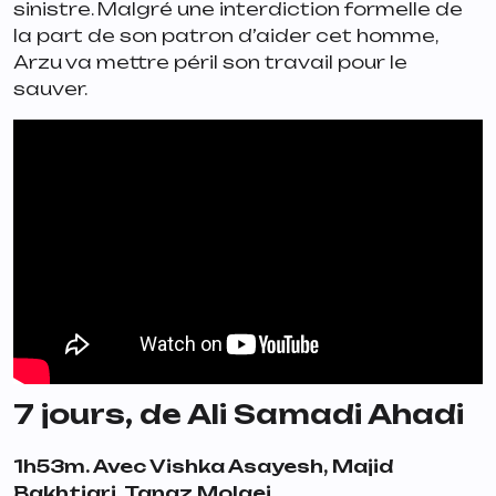
sinistre. Malgré une interdiction formelle de
la part de son patron d’aider cet homme,
Arzu va mettre péril son travail pour le
sauver.
7 jours
, de Ali Samadi Ahadi
1h53m. Avec Vishka Asayesh, Majid
Bakhtiari, Tanaz Molaei.