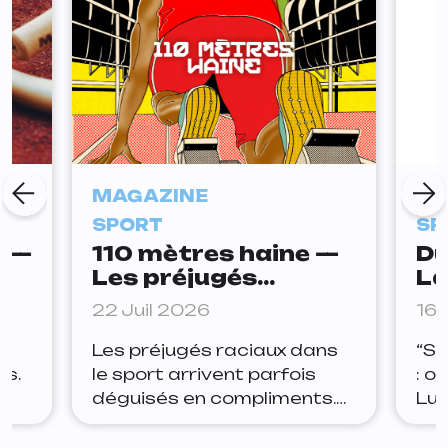
MAGAZINE
MA
SPORT
SP
a —
110 mètres haine —
Du
Les préjugés
La
raciaux dans le
au
22 Juil 2026
16 
sport
Les préjugés raciaux dans
“St
as.
le sport arrivent parfois
: o
déguisés en compliments.
Lux
du
Certaines populations
acc
st
seraient naturellement plus
niv