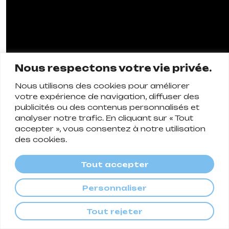
Nous respectons votre vie privée.
Nous utilisons des cookies pour améliorer
votre expérience de navigation, diffuser des
publicités ou des contenus personnalisés et
analyser notre trafic. En cliquant sur « Tout
accepter », vous consentez à notre utilisation
des cookies.
Ella Fitzgerald –
Tout accepter
Summertime
Personnaliser
C’est le matin, tout va bien, il y aura du café
Tout rejeter
bientôt, on a rangé la fête de la veille. On
peut écouter cette immense reine, Ella