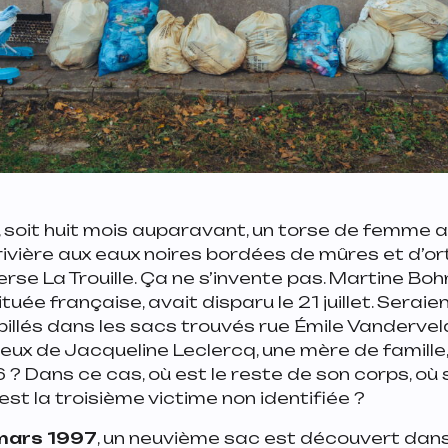
, soit huit mois auparavant, un torse de femme 
rivière aux eaux noires bordées de mûres et d’or
rse La Trouille. Ça ne s’invente pas. Martine Bohn
uée française, avait disparu le 21 juillet. Seraie
llés dans les sacs trouvés rue Émile Vandervel
ux de Jacqueline Leclercq, une mère de famille
 Dans ce cas, où est le reste de son corps, où 
est la troisième victime non identifiée ?
mars 1997
, un neuvième sac est découvert da