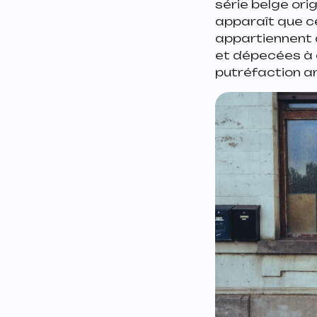
série belge ori
apparaît que c
appartiennent à
et dépecées à 
putréfaction an