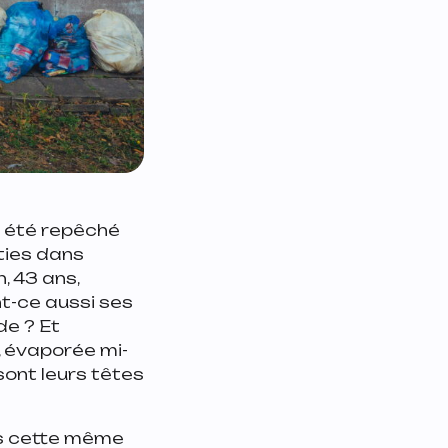
a été repêché
ties dans
, 43 ans,
nt-ce aussi ses
de ? Et
, évaporée mi-
sont leurs têtes
ns cette même