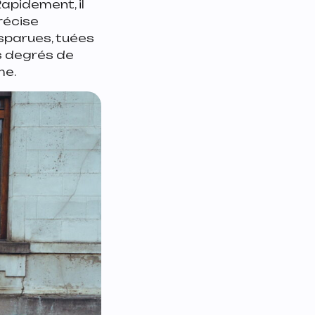
Rapidement, il
récise
isparues, tuées
s degrés de
me.