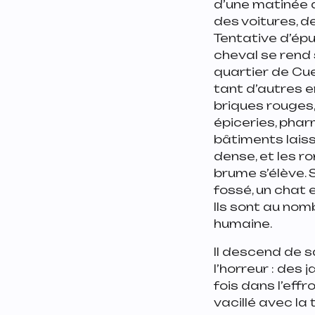
d’une matinée 
des voitures, 
Tentative d’épu
cheval se rend 
quartier de Cu
tant d’autres e
briques rouges
épiceries, phar
bâtiments laiss
dense, et les ro
brume s’élève. 
fossé, un chat 
Ils sont au nomb
humaine.
Il descend de s
l’horreur : des
fois dans l’eff
vacillé avec la