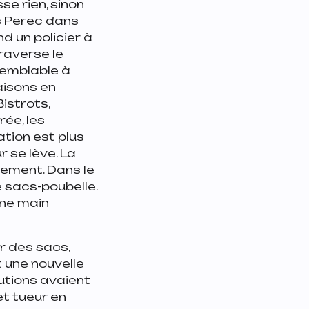
se rien, sinon
s Perec dans
nd un policier à
traverse le
semblable à
aisons en
istrots,
rée, les
tion est plus
r se lève. La
vement. Dans le
e sacs-poubelle.
une main
r des sacs,
t une nouvelle
tutions avaient
et tueur en