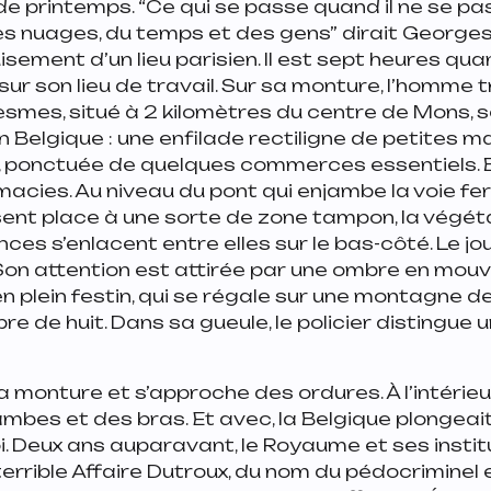
de printemps.
“Ce qui se passe quand il ne se pas
des nuages, du temps et des gens”
dirait George
isement d’un lieu parisien
. Il est sept heures qua
sur son lieu de travail. Sur sa monture, l’homme 
esmes, situé à 2 kilomètres du centre de Mons, 
n Belgique : une enfilade rectiligne de petites m
, ponctuée de quelques commerces essentiels. B
macies. Au niveau du pont qui enjambe la voie fer
ent place à une sorte de zone tampon, la végéta
nces s’enlacent entre elles sur le bas-côté. Le jou
Son attention est attirée par une ombre en mou
en plein festin, qui se régale sur une montagne d
re de huit. Dans sa gueule, le policier distingue 
a monture et s’approche des ordures. À l’intérieu
 jambes et des bras. Et avec, la Belgique plongeai
roi. Deux ans auparavant, le Royaume et ses insti
 terrible Affaire Dutroux, du nom du pédocriminel 