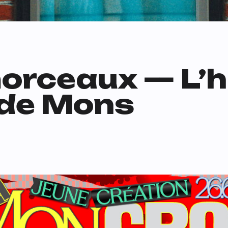
orceaux — L’hi
 de Mons