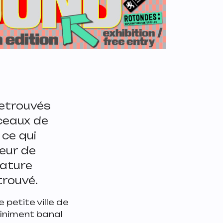
retrouvés
ceaux de
 ce qui
eur de
nature
etrouvé.
 petite ville de
finiment banal