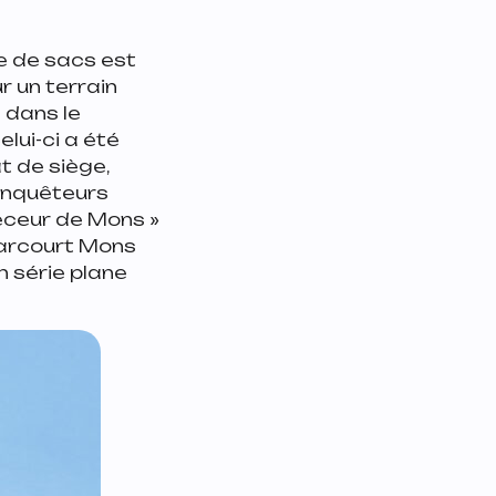
re de sacs est
r un terrain
 dans le
elui-ci a été
t de siège,
 enquêteurs
eceur de Mons »
parcourt Mons
n série plane