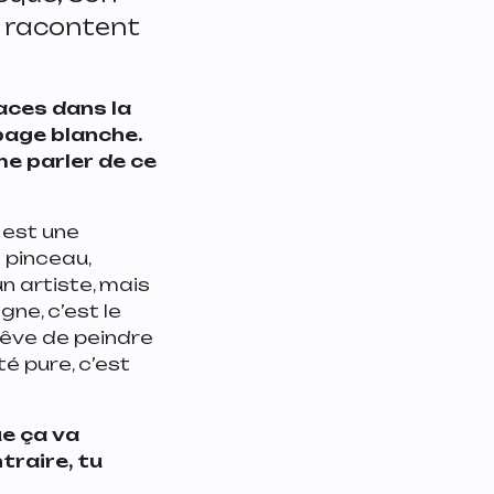
s racontent
races dans la
page blanche.
e parler de ce
 est une
 pinceau,
un artiste, mais
gne, c’est le
rêve de peindre
rté pure, c’est
ue ça va
traire, tu