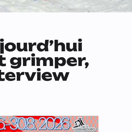
jourd’hui
t grimper,
Interview