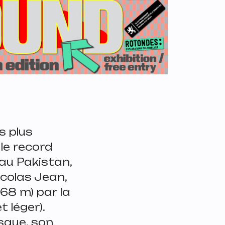
s plus
 le record
au Pakistan,
icolas Jean,
468 m) par la
 léger).
isque, son