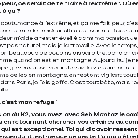
 peur, ce serait de te
“faire à l’extrême”
. Où e
 à ça ?
ccoutumance à l’extrême, et ça me fait peur, c’est
 une forme de froideur ultra consciente, face au r
ideur m’aide à rester éveillé dans ma passion. J
est pas naturel, mais je la travaille. Avec le temp
 voir beaucoup de copains disparaître, donc on a
omme quand on est en montagne. Aujourd’hui je n
r, je veux aussi vieillir. Je vois la vie comme un
e celles en montagne, en restant vigilant tout 
ans Paris, je fais gaffe. C’est tout bête, mais j’
llé.
 c’est mon refuge”
ion du K2, vous avez, avec Seb Montaz le cad
s en retournant chercher vos affaires au cam
 qui est exceptionnel. Toi qui dit avoir ressen
scendant, est-ce que ce geste t’a paru être 