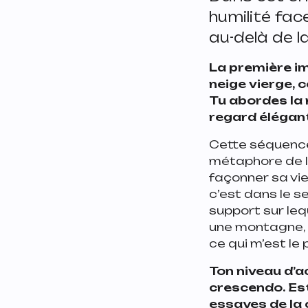
humilité fac
au-delà de 
La première i
neige vierge, 
Tu abordes la
regard élégant
Cette séquence
métaphore de l’
façonner sa vie.
c’est dans le s
support sur leq
une montagne, il 
ce qui m’est le 
Ton niveau d’a
crescendo. Est
essayes de la 