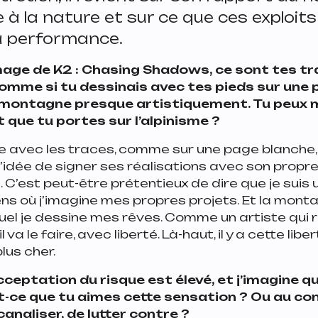
e à la nature et sur ce que ces exploit
la performance.
mage de
K2 : Chasing Shadows
, ce sont tes t
comme si tu dessinais avec tes pieds sur une 
 montagne presque artistiquement. Tu peux m
 que tu portes sur l’alpinisme ?
 avec les traces, comme sur une page blanche,
idée de signer ses réalisations avec son propre
 C’est peut-être prétentieux de dire que je suis 
ens où j’imagine mes propres projets. Et la monta
uel je dessine mes rêves. Comme un artiste qui 
va le faire, avec liberté. Là-haut, il y a cette libe
plus cher.
cceptation du risque est élevé, et j’imagine q
-ce que tu aimes cette sensation ? Ou au con
canaliser, de lutter contre ?