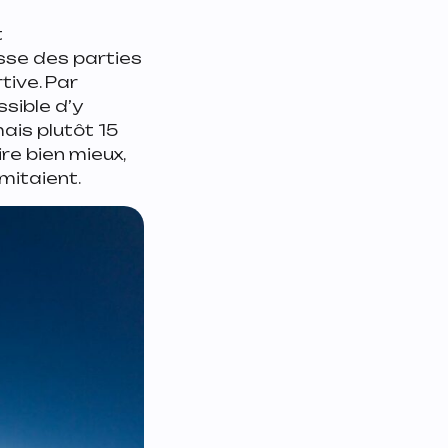
t
sse des parties
tive. Par
ssible d’y
mais plutôt 15
re bien mieux,
imitaient.