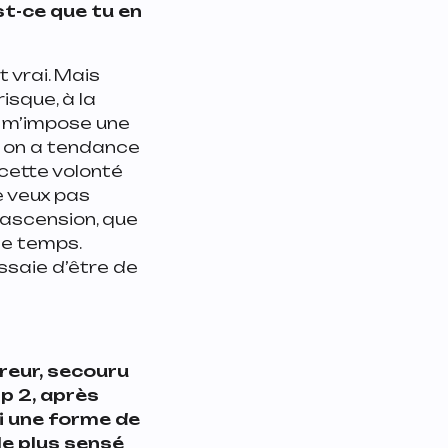
st-ce que tu en
 vrai. Mais
isque, à la
e m’impose une
s, on a tendance
 cette volonté
e veux pas
e ascension, que
le temps.
essaie d’être de
reur, secouru
p 2, après
ti une forme de
le plus sensé