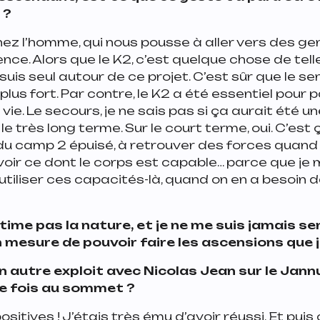
n ?
t chez l’homme, qui nous pousse à aller vers des ge
ence. Alors que le K2, c’est quelque chose de tel
uis seul autour de ce projet. C’est sûr que le se
st plus fort. Par contre, le K2 a été essentiel pour
ie. Le secours, je ne sais pas si ça aurait été u
e très long terme. Sur le court terme, oui. C’est 
du camp 2 épuisé, à retrouver des forces quand j
 voir ce dont le corps est capable… parce que je
utiliser ces capacités-là, quand on en a besoin 
time pas la nature, et je ne me suis jamais se
mesure de pouvoir faire les ascensions que j
un autre exploit avec Nicolas Jean sur le Jannu
e fois au sommet ?
itives ! J’étais très ému d’avoir réussi. Et puis 