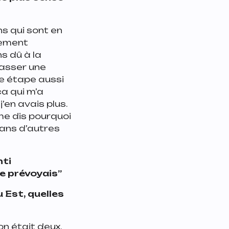
ns qui sont en
lement
ns dû à la
 passer une
ne étape aussi
ça qui m’a
’en avais plus.
 me dis pourquoi
dans d’autres
nti
e prévoyais”
 Est, quelles
on était deux.