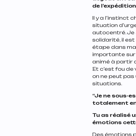
de l’expéditio
Il y a l’instinc
situation d’urg
autocentré. Je s
solidarité, il e
étape dans ma v
importante sur l
animé à partir 
Et c’est fou de
on ne peut pas 
situations.
“Je ne sous-es
totalement en 
Tu as réalisé 
émotions cett
Des émotions pos