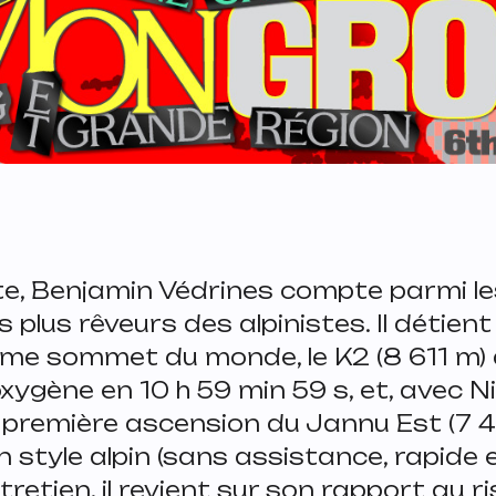
te, Benjamin Védrines compte parmi le
 plus rêveurs des alpinistes. Il détient
ième sommet du monde, le K2 (8 611 m) 
xygène en 10 h 59 min 59 s, et, avec N
 la première ascension du Jannu Est (7 
n style alpin (sans assistance, rapide et
retien, il revient sur son rapport au r