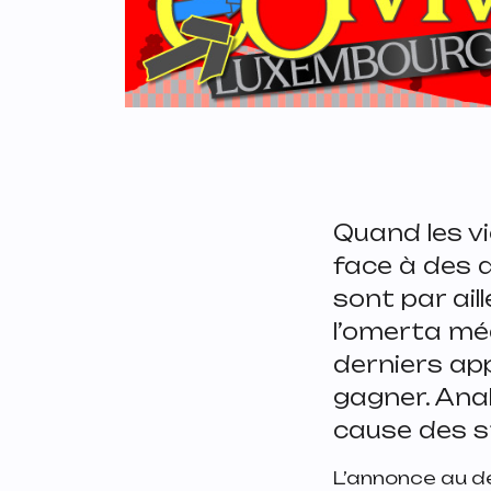
Quand les vi
face à des 
sont par ail
l’omerta méd
derniers ap
gagner. Anal
cause des s
L’annonce au dé