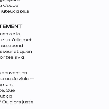
 la Coupe
 juteux à plus
.
NTEMENT
çues de la
et qu’elle met
erse, quand
sseur et qu’en
tés, il y a
n souvent on
es ou de viols —
gement
te. Que
out ça
? Ou alors juste