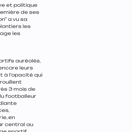
ve et politique
 première de ses
on”
a vu sa
lontiers les
age les
ortifs auréolés,
encore leurs
 à l’opacité qui
rouillent
près 3 mois de
du footballeur
udiante
ces,
ie, en
r central au
ge sportif