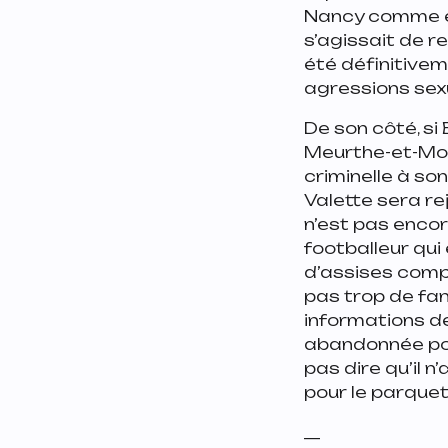
Nancy comme en a
s’agissait de r
été définitivem
agressions sexu
De son côté, si
Meurthe-et-Mose
criminelle à son
Valette sera re
n’est pas encor
footballeur qui
d’assises comp
pas trop de fans
informations de 
abandonnée pour
pas dire qu’il 
pour le parquet
__