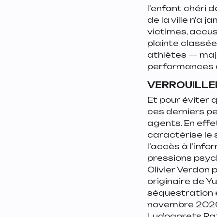
l’enfant chéri d
de la ville n’a 
victimes, accus
plainte classée 
athlètes — maj
performances q
VERROUILLER
Et pour éviter 
ces derniers pe
agents. En effe
caractérise le 
l’accès à l’inf
pressions psych
Olivier Verdon 
originaire de Yu
séquestration 
novembre 2020,
Ludogorets Raz