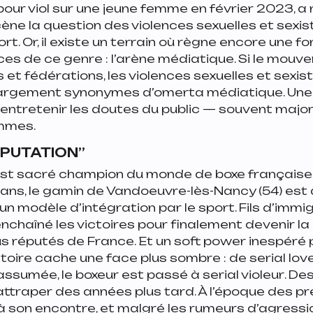
pour viol sur une jeune femme en février 2023, a 
ène la question des violences sexuelles et sexi
rt. Or, il existe un terrain où règne encore une f
ces de ce genre : l’arène médiatique. Si le mou
s et fédérations, les violences sexuelles et sexis
largement synonymes d’omerta médiatique. Une l
 entretenir les doutes du public — souvent majo
mmes.
ÉPUTATION”
st sacré champion du monde de boxe française 
 ans, le gamin de Vandoeuvre-lès-Nancy (54) est
 un modèle d’intégration par le sport. Fils d’immig
enchaîné les victoires pour finalement devenir l
lus réputés de France. Et un soft power inespéré po
istoire cache une face plus sombre : de
serial lov
assumée, le boxeur est passé à
serial violeur
. De
 rattraper des années plus tard. À l’époque des p
 son encontre, et malgré les rumeurs d’agressio