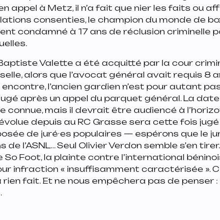
ppel à Metz, il n’a fait que nier les faits ou aff
elations consenties, le champion du monde de bo
ent condamné à 17 ans de réclusion criminelle po
elles.
 Baptiste Valette a été acquitté par la cour crimi
lle, alors que l’avocat général avait requis 8 a
 encontre, l’ancien gardien n’est pour autant pas 
jugé après un appel du parquet général. La dat
e connue, mais il devrait être audiencé à l’horiz
 évolue depuis au RC Grasse sera cette fois jugé
osée de juré·es populaires — espérons que le j
 de l’ASNL… Seul Olivier Verdon semble s’en tirer.
So Foot, la plainte contre l’international bénino
 infraction « insuffisamment caractérisée ». C
n’a rien fait. Et ne nous empêchera pas de penser 
.