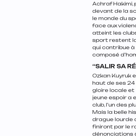
Achraf Hakimi, 
devant de la sc
le monde du spo
face aux violen
atteint les club
sport restent 
qui contribue à
composé d’ho
“SALIR SA R
Ozkan Kuyruk e
haut de ses 24
gloire locale et
jeune espoir a 
club, l’un des p
Mais la belle h
drague lourde 
finiront par le
dénonciations à