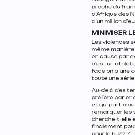
proche du franc
d’Afrique des Na
d’un million d’e
MINIMISER 
Les violences s
même manière q
en cause par ex
c’est un athlèt
face on a une o
toute une séri
Au-delà des ter
préfère parler 
et qui particip
remarquer les s
cherche-t-elle e
finalement pour 
pour le buzz ?