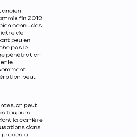
, ancien
commis fin 2019
t bien connu des
hiatre de
tant peu en
che pas le
une pénétration
er le
comment
ération, peut-
antes, on peut
s toujours
ont la carrière
cusations dans
s procès, à