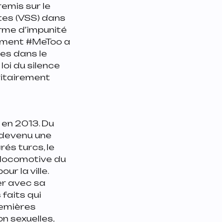
remis sur le
stes (VSS) dans
orme d’impunité
vement #MeToo a
tes dans le
oi du silence
ritairement
en 2013. Du
 devenu une
rés turcs, le
a locomotive du
ur la ville.
er
avec sa
s faits qui
remières
n sexuelles,