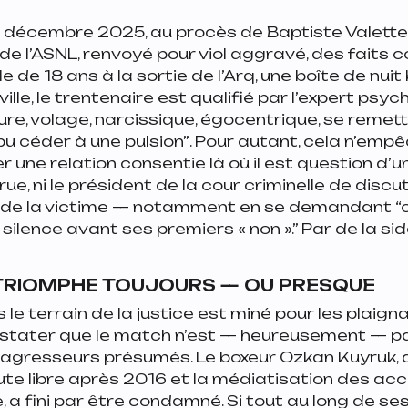
n décembre 2025, au procès de Baptiste Valette
de l’ASNL, renvoyé pour viol aggravé, des faits 
lle de 18 ans à la sortie de l’Arq, une boîte de nui
ville, le trentenaire est qualifié par l’expert psyc
e, volage, narcissique, égocentrique, se remet
 pu céder à une pulsion”
. Pour autant, cela n’empê
r une relation consentie là où il est question d’
rue, ni le président de la cour criminelle de discut
de la victime — notamment en se demandant
“
 silence avant ses premiers « non ».”
Par de la sid
 TRIOMPHE TOUJOURS — OU PRESQUE
 le terrain de la justice est miné pour les plaign
tater que le match n’est — heureusement — pa
 agresseurs présumés. Le boxeur Ozkan Kuyruk, d
ute libre après 2016 et la médiatisation des ac
, a fini par être condamné. Si tout au long de se