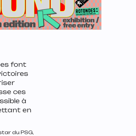
tes font
ictoires
riser
isse ces
sible à
ettant en
star du PSG,