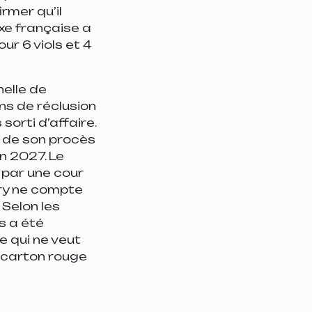
irmer qu’il
xe française a
ur 6 viols et 4
nelle de
ns de réclusion
sorti d’affaire.
e de son procès
on 2027. Le
 par une cour
ury ne compte
 Selon les
is a été
e qui ne veut
: carton rouge