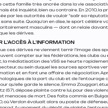
e cette famille très ancrée dans la vie associati
jamais été inquiété, bien au contraire. En 2010, la
ée par les autorités de vouloir
“salir sa réputati
sans suite. Quoiqu’on en dise, le sport célèbre vo
oritairement masculins — dont on relaie davant
ue les dérives.
 L’ACCÈS À L’INFORMATION
que ces dérives ne viennent ternir l’image des sp
uvent compter sur les fédérations, les clubs ou 
t, la médiatisation des VSS se heurte rapidement
secteur, au sein duquel les sources sportives ver
ormation et en font une affaire de négociation. A
ologiques de la part du club et de l’entourage 
pour qu’elle garde le silence, Emma Zouggari, ét
tz (57), dépose plainte contre lui, pour des violen
et menaces de mort. Des faits commis en Bulgar
 où Verdon évoluait alors au poste de défenseu
grad. Au moment du dépôt de plainte, l’entoura