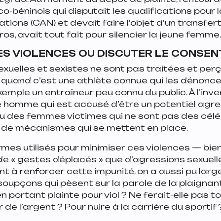
o-béninois qui disputait les qualifications pour
tions (CAN) et devait faire l’objet d’un transfert
uros, avait tout fait pour silencier la jeune femme
LES VIOLENCES OU DISCUTER LE CONSE
exuelles et sexistes ne sont pas traitées et per
uand c’est une athlète connue qui les dénonce 
emple un entraîneur peu connu du public. À l’inv
e homme qui est accusé d’être un potentiel agre
u des femmes victimes qui ne sont pas des célébri
e de mécanismes qui se mettent en place.
mes utilisés pour minimiser ces violences — bie
de « gestes déplacés » que d’agressions sexuell
ent à renforcer cette impunité, on a aussi pu lar
oupçons qui pèsent sur la parole de la plaignan
n portant plainte pour viol ? Ne ferait-elle pas t
de l’argent ? Pour nuire à la carrière du sportif 