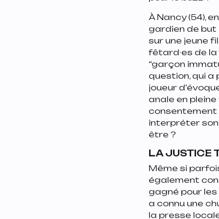
À Nancy (54), e
gardien de but 
sur une jeune fi
fêtard·es de la 
“garçon immatur
question, qui a
joueur d’évoque
anale en pleine 
consentement 
interpréter son
être ?
LA JUSTICE
Même si parfois
également cons
gagné pour les
a connu une ch
la presse locale