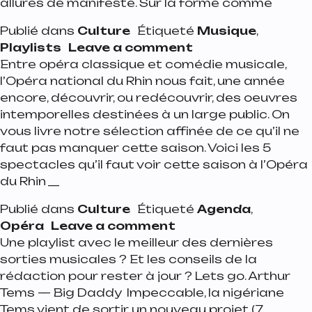
allures de manifeste. Sur la forme comme
Publié dans
Culture
Étiqueté
Musique
,
on Playlist de la 
Playlists
Leave a comment
Entre opéra classique et comédie musicale,
l’Opéra national du Rhin nous fait, une année
encore, découvrir, ou redécouvrir, des oeuvres
intemporelles destinées à un large public. On
vous livre notre sélection affinée de ce qu’il ne
faut pas manquer cette saison. Voici les 5
spectacles qu’il faut voir cette saison à l’Opéra
du Rhin __
Publié dans
Culture
Étiqueté
Agenda
,
on 5 spectacles à voi
Opéra
Leave a comment
Une playlist avec le meilleur des dernières
sorties musicales ? Et les conseils de la
rédaction pour rester à jour ? Lets go. Arthur
Tems — Big Daddy Impeccable, la nigériane
Tems vient de sortir un nouveau projet (7