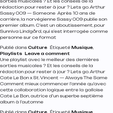
sorties musicales ? Et les conseils de la
rédaction pour rester à jour ? Lets go. Arthur
Sassy 009 — Someone Après 10 ans de
carrière, la norvégienne Sassy 009 publie son
premier album. C’est un aboutissement, pour
Sunniva Lindgård, qui s’est interrogée comme
personne sur ce format
Publié dans
Culture
Étiqueté
Musique
,
on Playlist de la s
Playlists
Leave a comment
Une playlist avec le meilleur des dernières
sorties musicales ? Et les conseils de la
rédaction pour rester à jour ? Lets go. Arthur
Cate Le Bon x St. Vincent — Always The Same
Comment mieux commencer l’année qu’avec
cette collaboration logique entre la galloise
Cate Le Bon, autrice d’un superbe septième
album à l’automne
Publié dans
Culture
Étiqueté
Musique
,