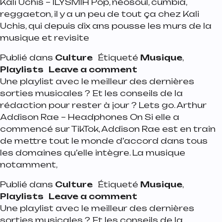
Kali Uchis – ILYSMIH Pop, néosoul, cumbia,
reggaeton, il y a un peu de tout ça chez Kali
Uchis, qui depuis dix ans pousse les murs de la
musique et revisite
Publié dans
Culture
Étiqueté
Musique
,
on Playlist de la s
Playlists
Leave a comment
Une playlist avec le meilleur des dernières
sorties musicales ? Et les conseils de la
rédaction pour rester à jour ? Lets go. Arthur
Addison Rae – Headphones On Si elle a
commencé sur TikTok, Addison Rae est en train
de mettre tout le monde d’accord dans tous
les domaines qu’elle intègre. La musique
notamment,
Publié dans
Culture
Étiqueté
Musique
,
on Playlist de la se
Playlists
Leave a comment
Une playlist avec le meilleur des dernières
sorties musicales ? Et les conseils de la