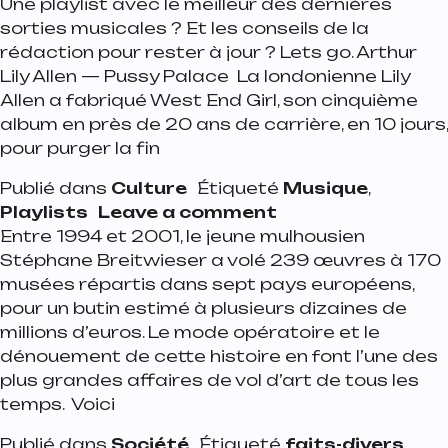
Une playlist avec le meilleur des dernières
sorties musicales ? Et les conseils de la
rédaction pour rester à jour ? Lets go. Arthur
Lily Allen — Pussy Palace La londonienne Lily
Allen a fabriqué West End Girl, son cinquième
album en près de 20 ans de carrière, en 10 jours,
pour purger la fin
Publié dans
Culture
Étiqueté
Musique
,
on Playlist de la 
Playlists
Leave a comment
Entre 1994 et 2001, le jeune mulhousien
Stéphane Breitwieser a volé 239 œuvres à 170
musées répartis dans sept pays européens,
pour un butin estimé à plusieurs dizaines de
millions d’euros. Le mode opératoire et le
dénouement de cette histoire en font l’une des
plus grandes affaires de vol d’art de tous les
temps. Voici
Publié dans
Société
Étiqueté
faits-divers
,