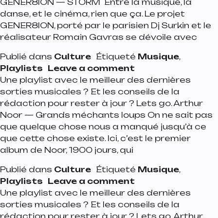
GENER8ION — STORM Entre la musique, la
danse, et le cinéma, rien que ça. Le projet
GENER8ION, porté par le parisien Dj Surkin et le
réalisateur Romain Gavras se dévoile avec
Publié dans
Culture
Étiqueté
Musique
,
on Playlist de la s
Playlists
Leave a comment
Une playlist avec le meilleur des dernières
sorties musicales ? Et les conseils de la
rédaction pour rester à jour ? Lets go. Arthur
Noor — Grands méchants loups On ne sait pas
que quelque chose nous a manqué jusqu’à ce
que cette chose existe. Ici, c’est le premier
album de Noor, 1900 jours, qui
Publié dans
Culture
Étiqueté
Musique
,
on Playlist de la s
Playlists
Leave a comment
Une playlist avec le meilleur des dernières
sorties musicales ? Et les conseils de la
rédaction pour rester à jour ? Lets go. Arthur