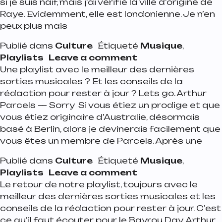
si je suis naïf, mais j’ai vérifié la ville d’origine de
Raye. Evidemment, elle est londonienne. Je n’en
peux plus mais
Publié dans
Culture
Étiqueté
Musique
,
on Playlist de la 
Playlists
Leave a comment
Une playlist avec le meilleur des dernières
sorties musicales ? Et les conseils de la
rédaction pour rester à jour ? Lets go. Arthur
Parcels — Sorry Si vous étiez un prodige et que
vous étiez originaire d’Australie, désormais
basé à Berlin, alors je devinerais facilement que
vous êtes un membre de Parcels. Après une
Publié dans
Culture
Étiqueté
Musique
,
on Playlist de la 
Playlists
Leave a comment
Le retour de notre playlist, toujours avec le
meilleur des dernières sorties musicales et les
conseils de la rédaction pour rester à jour. C’est
ce qu’il faut écouter pour le Bayrou Day. Arthur