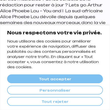
rédaction pour rester à jour ? Lets go. Arthur
Alice Phoebe Lou – You and I La sud-africaine
Alice Phoebe Lou dévoile depuis quelques
semaines des nouveaux morceaux, donc la vie
est belle, avec ses langueurs caractéristiques,
Nous respectons votre vie privée.
toujours entre le
Nous utilisons des cookies pour améliorer
Publié dans
Culture
Étiqueté
Musique
,
votre expérience de navigation, diffuser des
on Playlist de la se
Playlists
Leave a comment
publicités ou des contenus personnalisés et
Notre sélection précise et pointue des
analyser notre trafic. En cliquant sur « Tout
meilleurs événements du mois dans l’Est, entre
accepter », vous consentez à notre utilisation
des cookies.
spectacles, concerts, avant-premières et
expositions. À vos agendas. 02 avril au 31 août :
Tout accepter
Exposition Aérosol au Musée des Beaux-Arts de
Nancy Notre article sur l’exposition. Plus d’infos.
Personnaliser
04 avril au 23 novembre : Exposition Tout doux
au Musée Aquarium de Nancy
Tout rejeter
Publié dans
Culture
Étiqueté
Agenda
,