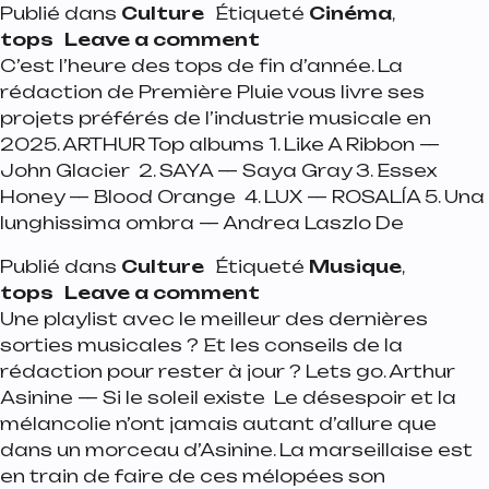
Publié dans
Culture
Étiqueté
Cinéma
,
on Top cinéma 2025 de
tops
Leave a comment
C’est l’heure des tops de fin d’année. La
rédaction de Première Pluie vous livre ses
projets préférés de l’industrie musicale en
2025. ARTHUR Top albums 1. Like A Ribbon —
John Glacier 2. SAYA — Saya Gray 3. Essex
Honey — Blood Orange 4. LUX — ROSALÍA 5. Una
lunghissima ombra — Andrea Laszlo De
Publié dans
Culture
Étiqueté
Musique
,
on Top musique 2025 d
tops
Leave a comment
Une playlist avec le meilleur des dernières
sorties musicales ? Et les conseils de la
rédaction pour rester à jour ? Lets go. Arthur
Asinine — Si le soleil existe Le désespoir et la
mélancolie n’ont jamais autant d’allure que
dans un morceau d’Asinine. La marseillaise est
en train de faire de ces mélopées son