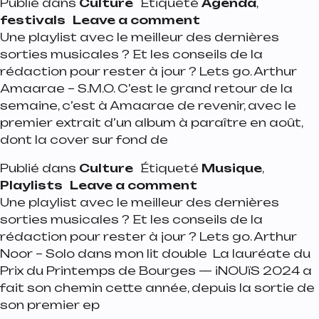
Publié dans
Culture
Étiqueté
Agenda
,
on Les festivals 
festivals
Leave a comment
Une playlist avec le meilleur des dernières
sorties musicales ? Et les conseils de la
rédaction pour rester à jour ? Lets go. Arthur
Amaarae – S.M.O. C’est le grand retour de la
semaine, c’est à Amaarae de revenir, avec le
premier extrait d’un album à paraître en août,
dont la cover sur fond de
Publié dans
Culture
Étiqueté
Musique
,
on Playlist de la s
Playlists
Leave a comment
Une playlist avec le meilleur des dernières
sorties musicales ? Et les conseils de la
rédaction pour rester à jour ? Lets go. Arthur
Noor – Solo dans mon lit double La lauréate du
Prix du Printemps de Bourges — iNOUïS 2024 a
fait son chemin cette année, depuis la sortie de
son premier ep